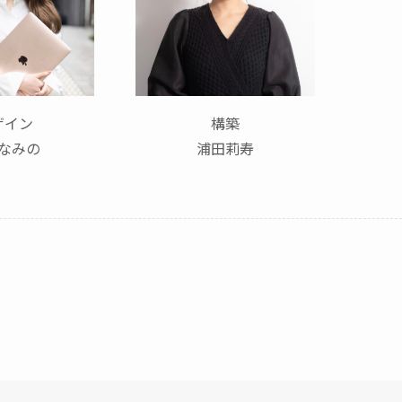
ザイン
構築
なみの
浦田莉寿